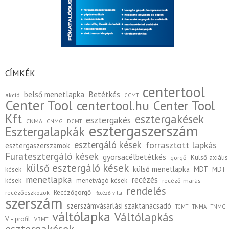
CÍMKÉK
centertool
belső menetlapka
Betétkés
akció
CCMT
Center Tool
centertool.hu
Center Tool
Kft
esztergakések
esztergakés
CNMA
CNMG
DCMT
esztergaszerszám
Esztergalapkák
esztergáló kések
forrasztott lapkás
esztergaszerszámok
Furatesztergáló kések
gyorsacélbetétkés
Külső axiális
görgő
külső esztergáló kések
külső menetlapka
MDT
kések
MDT
menetlapka
recézés
kések
menetvágó kések
recéző-marás
rendelés
Recézőgörgő
recézőeszközök
Recéző villa
szerszám
szerszámvásárlási szaktanácsadó
TCMT
TNMA
TNMG
váltólapka
Váltólapkás
V - profil
VBMT