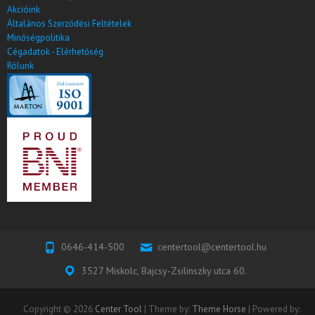
Akcióink
Általános Szerződési Feltételek
Minőségpolitika
Cégadatok - Elérhetőség
Rólunk
0646-414-500
centertool@centertool.hu
3527 Miskolc, Bajcsy-Zsilinszky utca 60.
Copyright © 2026
Center Tool
| Theme by:
Theme Horse
| Powered by: