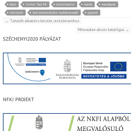
akció
Center Tool Kft
centertool.hu
marók
marólapka
szerszám
szerszámvásárlási szaktanácsadó
ujjmaró
←
Tartalék alkatrész készlet, recézőmaróhoz
Milwaukee akciós katalógus
→
SZÉCHENYI2020 PÁLYÁZAT
NFKI PROJEKT