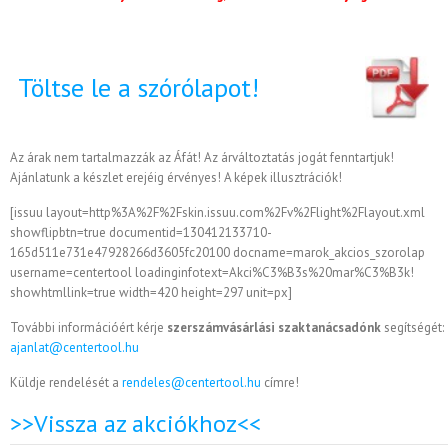
Töltse le a szórólapot!
Az árak nem tartalmazzák az Áfát! Az árváltoztatás jogát fenntartjuk!
Ajánlatunk a készlet erejéig érvényes! A képek illusztrációk!
[issuu layout=http%3A%2F%2Fskin.issuu.com%2Fv%2Flight%2Flayout.xml
showflipbtn=true documentid=130412133710-
165d511e731e47928266d3605fc20100 docname=marok_akcios_szorolap
username=centertool loadinginfotext=Akci%C3%B3s%20mar%C3%B3k!
showhtmllink=true width=420 height=297 unit=px]
További információért kérje
szerszámvásárlási szaktanácsadónk
segítségét:
ajanlat@centertool.hu
Küldje rendelését a
rendeles@centertool.hu
címre!
>>Vissza az akciókhoz<<