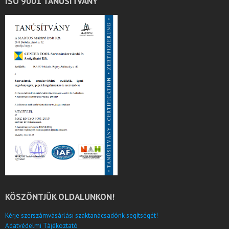
ISO 9001 TANÚSÍTVÁNY
KÖSZÖNTJÜK OLDALUNKON!
Kérje szerszámvásárlási szaktanácsadónk segítségét!
Adatvédelmi Tájékoztató