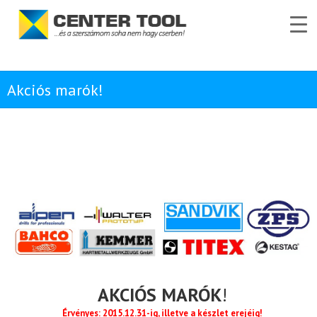
Akciós marók!
AKCIÓS MARÓK
!
Érvényes: 2015.12.31-ig, illetve a készlet erejéig!