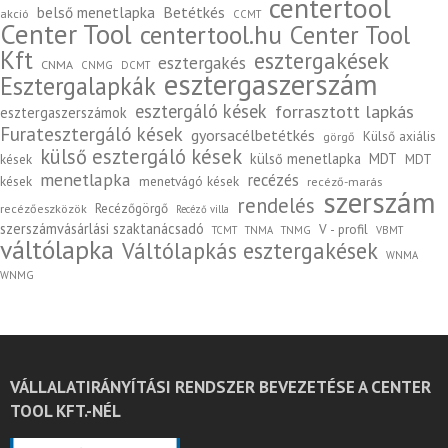
centertool
belső menetlapka
Betétkés
akció
CCMT
Center Tool
centertool.hu
Center Tool
Kft
esztergakések
esztergakés
CNMA
CNMG
DCMT
esztergaszerszám
Esztergalapkák
esztergáló kések
forrasztott lapkás
esztergaszerszámok
Furatesztergáló kések
gyorsacélbetétkés
Külső axiális
görgő
külső esztergáló kések
külső menetlapka
MDT
kések
MDT
menetlapka
recézés
kések
menetvágó kések
recéző-marás
szerszám
rendelés
Recézőgörgő
recézőeszközök
Recéző villa
szerszámvásárlási szaktanácsadó
V - profil
TCMT
TNMA
TNMG
VBMT
váltólapka
Váltólapkás esztergakések
WNMA
WNMG
VÁLLALATIRÁNYÍTÁSI RENDSZER BEVEZETÉSE A CENTER
TOOL KFT.-NÉL