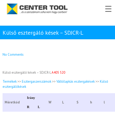
Külső esztergáló kések – SDJCR-L
No Comments
Külső esztergáló kések – SDJCR-L
A405 520
Termékek
>>
Esztergaszerszámok
>>
Váltólapkás esztergakések
>>
Külső
esztergálókések
Irány
Méretkód
W
L
S
h
l
R
L