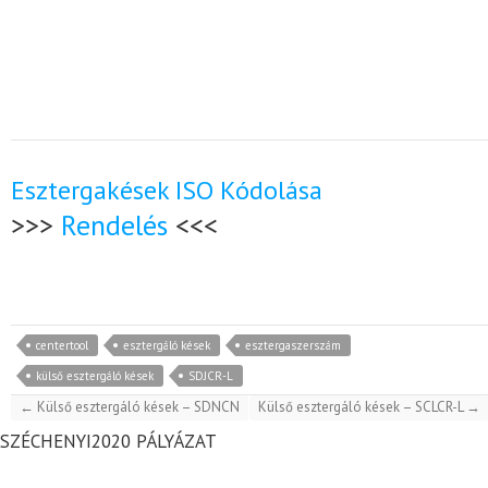
Esztergakések ISO Kódolása
>>>
Rendelés
<<<
centertool
esztergáló kések
esztergaszerszám
külső esztergáló kések
SDJCR-L
←
Külső esztergáló kések – SDNCN
Külső esztergáló kések – SCLCR-L
→
SZÉCHENYI2020 PÁLYÁZAT