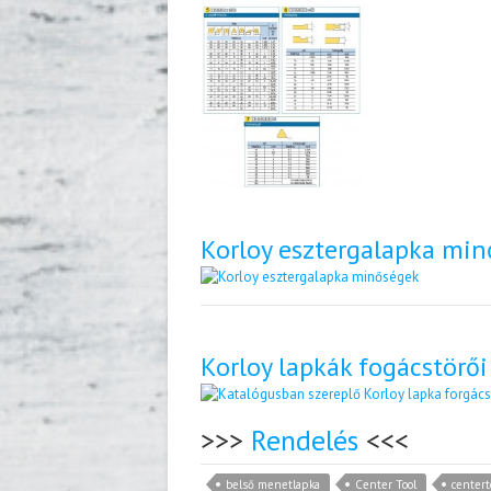
Korloy esztergalapka mi
Korloy lapkák fogácstörői
>>>
Rendelés
<<<
belső menetlapka
Center Tool
centert