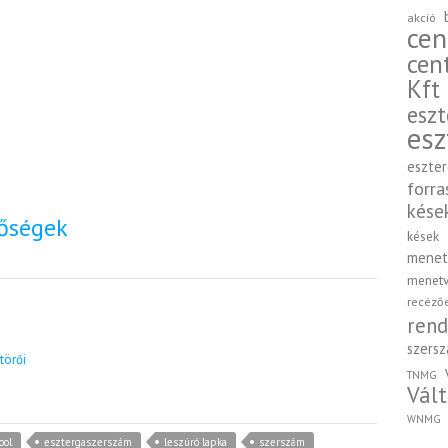
akció
cen
cen
Kft
esz
esz
eszte
forra
kése
nőségek
kések
menet
menetv
recéző
rend
szersz
TNMG
Vált
WNMG
ool
esztergaszerszám
leszúró lapka
szerszám