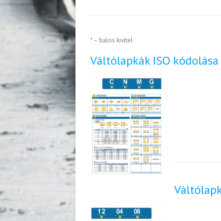
* – balos kivitel
Váltólapkák ISO kódolása
Váltólap