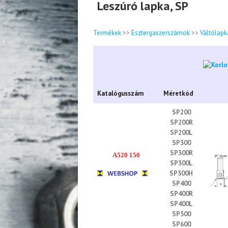
Leszúró lapka, SP
Termékek
>>
Esztergaszerszámok
>>
Váltólapk
Katalógusszám
Méretkód
SP200
SP200R
SP200L
SP300
SP300R
A520 150
SP300L
SP300H
SP400
SP400R
SP400L
SP500
SP600