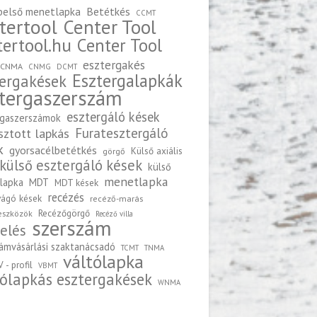
belső menetlapka
Betétkés
CCMT
tertool
Center Tool
tertool.hu
Center Tool
esztergakés
CNMA
CNMG
DCMT
Esztergalapkák
tergakések
tergaszerszám
esztergáló kések
rgaszerszámok
sztott lapkás
Furatesztergáló
k
gyorsacélbetétkés
Külső axiális
görgő
külső esztergáló kések
külső
menetlapka
lapka
MDT
MDT kések
recézés
ágó kések
recéző-marás
Recézőgörgő
eszközök
Recéző villa
szerszám
elés
ámvásárlási szaktanácsadó
TCMT
TNMA
váltólapka
V - profil
VBMT
ólapkás esztergakések
WNMA