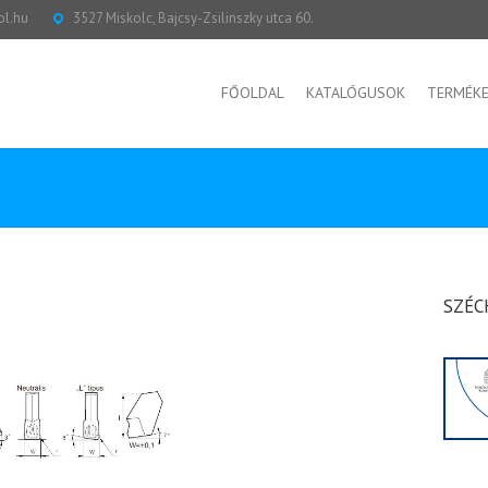
ol.hu
3527 Miskolc, Bajcsy-Zsilinszky utca 60.
FŐOLDAL
KATALÓGUSOK
TERMÉK
SZÉC