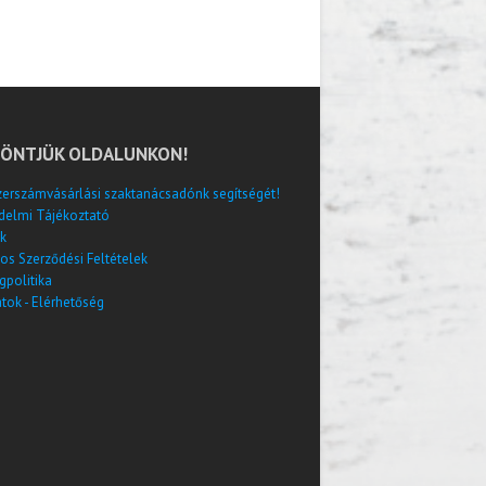
ÖNTJÜK OLDALUNKON!
zerszámvásárlási szaktanácsadónk segítségét!
delmi Tájékoztató
k
os Szerződési Feltételek
gpolitika
tok - Elérhetőség