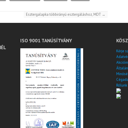
Esztergalapka többirányú esztergáláshoz, MDT
→
ISO 9001 TANÚSÍTVÁNY
KÖSZ
NÉL
Kérje s
Adatvé
Akcióin
Általán
Minősé
Cégada
Rólunk