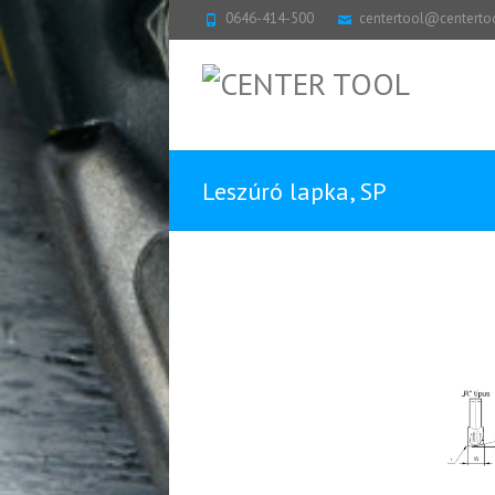
0646-414-500
centertool@centerto
Leszúró lapka, SP