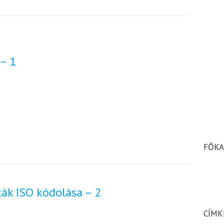
 – 1
FŐKA
kák ISO kódolása – 2
CÍMK