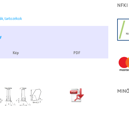
NFKI
ák, tartozékok
Kép
PDF
MINŐ